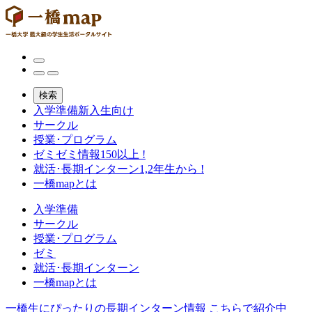
検索
入学準備
新入生向け
サークル
授業･プログラム
ゼミ
ゼミ情報150以上 !
就活･長期インターン
1,2年生から !
一橋mapとは
入学準備
サークル
授業･プログラム
ゼミ
就活･長期インターン
一橋mapとは
一橋生にぴったりの長期インターン情報
こちらで紹介中