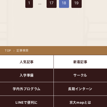
1
…
17
18
19
TOP
記事検索
人気記事
新着記事
入学準備
サークル
学内外プログラム
長期インターン
LINEで便利に
京大mapとは