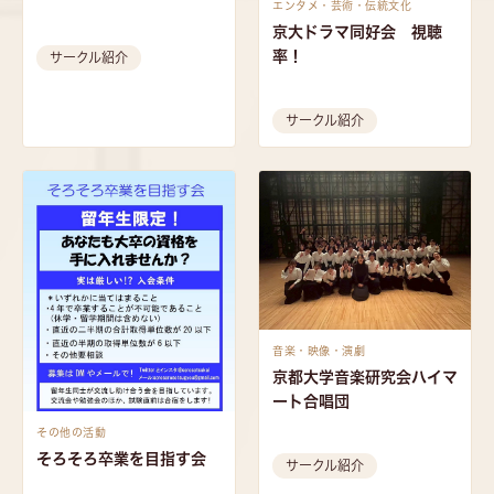
エンタメ・芸術・伝統文化
京大ドラマ同好会 視聴
率！
サークル紹介
サークル紹介
音楽・映像・演劇
京都大学音楽研究会ハイマ
ート合唱団
その他の活動
そろそろ卒業を目指す会
サークル紹介