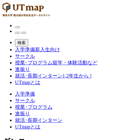
検索
入学準備
新入生向け
サークル
授業･プログラム
留学・体験活動など
進振り
就活･長期インターン
1,2年生から !
UTmapとは
入学準備
サークル
授業･プログラム
進振り
就活･長期インターン
UTmapとは