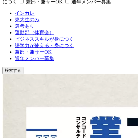
につく
兼部・兼サーOK
通年メンバー募集
インカレ
東大生のみ
選考あり
運動部（体育会）
ビジネススキルが身につく
語学力が使える・身につく
兼部・兼サーOK
通年メンバー募集
検索する