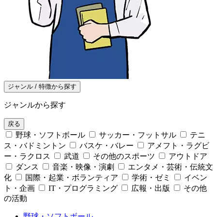
ジャンル / 特徴から探す
ジャンルから探す
戻る
野球・ソフトボール
サッカー・フットサル
テニ
ス・バドミントン
バスケ・バレー
アメフト・ラグビ
ー・ラクロス
武道
その他のスポーツ
アウトドア
ダンス
音楽・映像・演劇
エンタメ・芸術・伝統文
化
国際・起業・ボランティア
学術・ゼミ
イベン
ト・企画
IT・プログラミング
広報・出版
その他
の活動
野球・ソフトボール