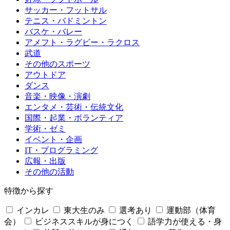
サッカー・フットサル
テニス・バドミントン
バスケ・バレー
アメフト・ラグビー・ラクロス
武道
その他のスポーツ
アウトドア
ダンス
音楽・映像・演劇
エンタメ・芸術・伝統文化
国際・起業・ボランティア
学術・ゼミ
イベント・企画
IT・プログラミング
広報・出版
その他の活動
特徴から探す
インカレ
東大生のみ
選考あり
運動部（体育
会）
ビジネススキルが身につく
語学力が使える・身