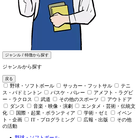
ジャンル / 特徴から探す
ジャンルから探す
戻る
野球・ソフトボール
サッカー・フットサル
テニ
ス・バドミントン
バスケ・バレー
アメフト・ラグビ
ー・ラクロス
武道
その他のスポーツ
アウトドア
ダンス
音楽・映像・演劇
エンタメ・芸術・伝統文
化
国際・起業・ボランティア
学術・ゼミ
イベン
ト・企画
IT・プログラミング
広報・出版
その他
の活動
野球・ソフトボール