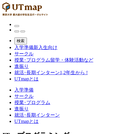
検索
入学準備
新入生向け
サークル
授業･プログラム
留学・体験活動など
進振り
就活･長期インターン
1,2年生から !
UTmapとは
入学準備
サークル
授業･プログラム
進振り
就活･長期インターン
UTmapとは