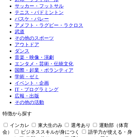
サッカー・フットサル
テニス・バドミントン
バスケ・バレー
アメフト・ラグビー・ラクロス
武道
その他のスポーツ
アウトドア
ダンス
音楽・映像・演劇
エンタメ・芸術・伝統文化
国際・起業・ボランティア
学術・ゼミ
イベント・企画
IT・プログラミング
広報・出版
その他の活動
特徴から探す
インカレ
東大生のみ
選考あり
運動部（体育
会）
ビジネススキルが身につく
語学力が使える・身