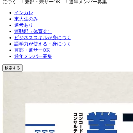
につく
兼部・兼サーOK
通年メンバー募集
インカレ
東大生のみ
選考あり
運動部（体育会）
ビジネススキルが身につく
語学力が使える・身につく
兼部・兼サーOK
通年メンバー募集
検索する