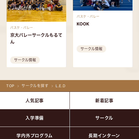
バスケ・バレー
KOOK
バスケ・バレー
京大バレーサークルもるて
ん
サークル情報
サークル情報
TOP
サークルを探す
L.E.D
人気記事
新着記事
入学準備
サークル
学内外プログラム
長期インターン