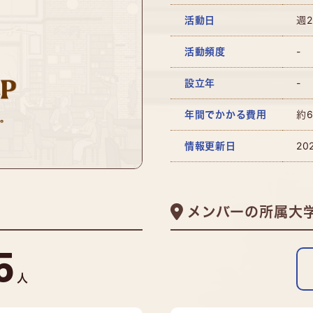
活動日
週
活動頻度
-
設立年
-
年間でかかる費用
約6
情報更新日
20
メンバーの所属大
5
人