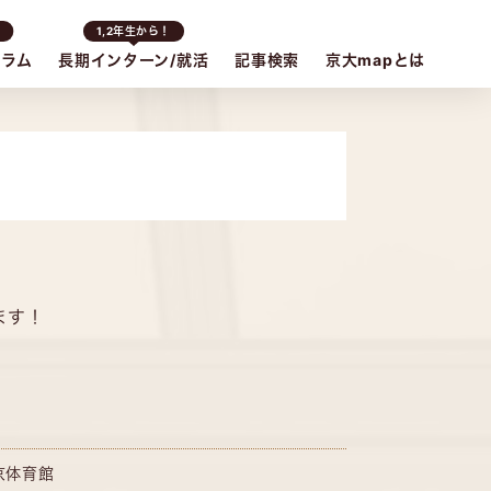
ど
1,2年生から！
グラム
長期インターン/就活
記事検索
京大mapとは
ます！
京体育館