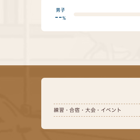
男子
--
%
練習・合宿・大会・イベント