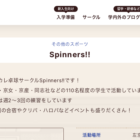
新入生向け
留学・研修な
入学準備
サークル
学内外のプロ
その他のスポーツ
Spinners!!
レ卓球サークルSpinners!!です！
・京女・京産・同志社などの110名程度の学生で活動してい
は週2～3回の練習をしています
回の合宿やクリパ・ハロパなどイベントも盛りだくさん！
活動場所
左