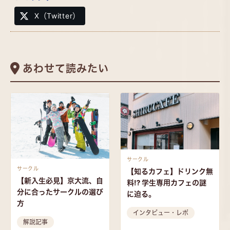
X（Twitter）
あわせて読みたい
サークル
サークル
【知るカフェ】ドリンク無
【新入生必見】京大流、自
料⁉︎ 学生専用カフェの謎
分に合ったサークルの選び
に迫る。
方
インタビュー・レポ
解説記事