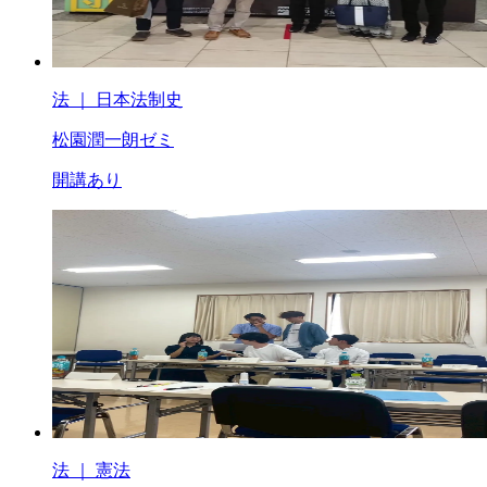
法 ｜ 日本法制史
松園潤一朗ゼミ
開講あり
法 ｜ 憲法