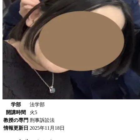
学部
法学部
開講時間
火5
教授の専門
刑事訴訟法
情報更新日
2025年11月18日