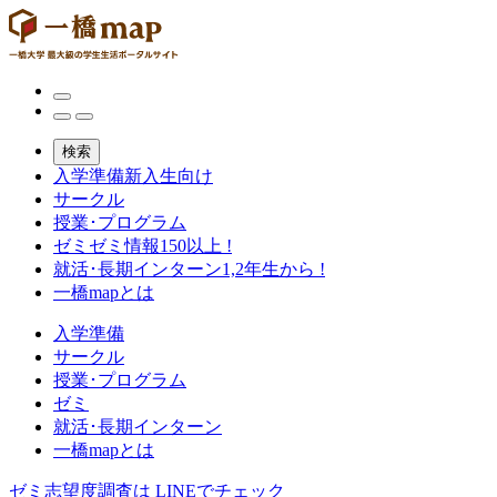
検索
入学準備
新入生向け
サークル
授業･プログラム
ゼミ
ゼミ情報150以上 !
就活･長期インターン
1,2年生から !
一橋mapとは
入学準備
サークル
授業･プログラム
ゼミ
就活･長期インターン
一橋mapとは
ゼミ志望度調査は
LINEでチェック