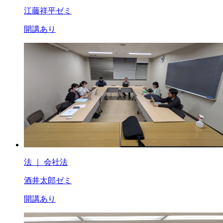
江藤祥平ゼミ
開講あり
法 ｜ 会社法
酒井太郎ゼミ
開講あり