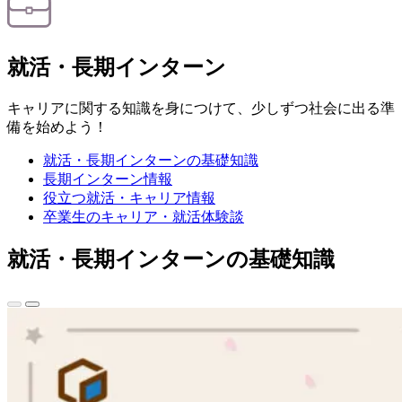
就活・長期インターン
キャリアに関する知識を身につけて、少しずつ社会に出る準
備を始めよう！
就活・長期インターンの​基礎知識
長期インターン情報
役立つ就活・キャリア情報
卒業生のキャリア・就活体験談
就活・長期インターンの​​基礎知識