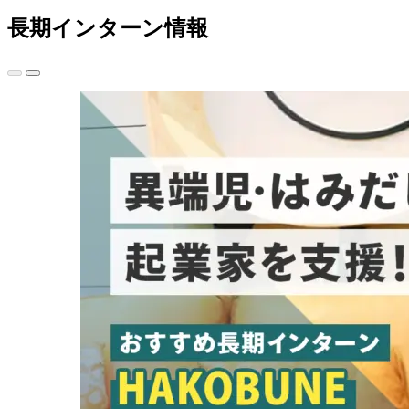
長期インターン情報