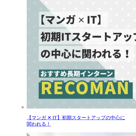
【マンガ ✕ IT】初期スタートアップの中心に
関われる！