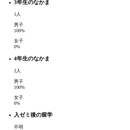
3年生のなかま
1
人
男子
100
%
女子
0
%
4年生のなかま
2
人
男子
100
%
女子
0
%
入ゼミ後の留学
不明