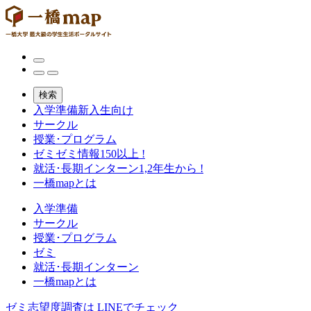
検索
入学準備
新入生向け
サークル
授業･プログラム
ゼミ
ゼミ情報150以上 !
就活･長期インターン
1,2年生から !
一橋mapとは
入学準備
サークル
授業･プログラム
ゼミ
就活･長期インターン
一橋mapとは
ゼミ志望度調査は
LINEでチェック