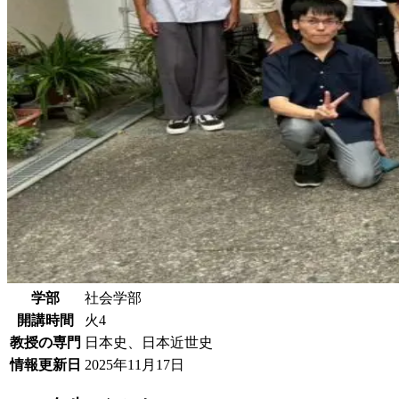
学部
社会学部
開講時間
火4
教授の専門
日本史、日本近世史
情報更新日
2025年11月17日