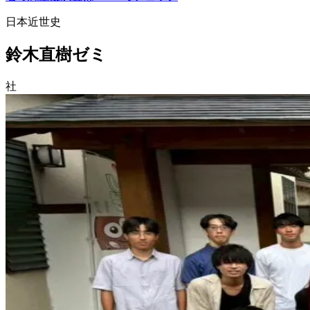
日本近世史
鈴木直樹ゼミ
社