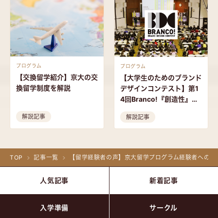
プログラム
プログラム
【交換留学紹介】京大の交
【大学生のためのブランド
換留学制度を解説
デザインコンテスト】第1
4回Branco!『創造性』開
催のご案内
解説記事
解説記事
TOP
記事一覧
【留学経験者の声】京大留学プログラム経験者へのイ
人気記事
新着記事
入学準備
サークル