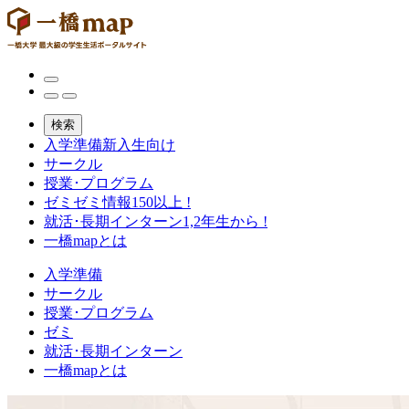
検索
入学準備
新入生向け
サークル
授業･プログラム
ゼミ
ゼミ情報150以上 !
就活･長期インターン
1,2年生から !
一橋mapとは
入学準備
サークル
授業･プログラム
ゼミ
就活･長期インターン
一橋mapとは