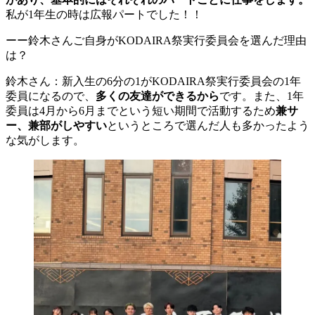
私が1年生の時は広報パートでした！！
ーー鈴木さんご自身がKODAIRA祭実行委員会を選んだ理由
は？
鈴木さん：新入生の6分の1がKODAIRA祭実行委員会の1年
委員になるので、
多くの友達ができるから
です。また、1年
委員は4月から6月までという短い期間で活動するため
兼サ
ー、兼部がしやすい
というところで選んだ人も多かったよう
な気がします。