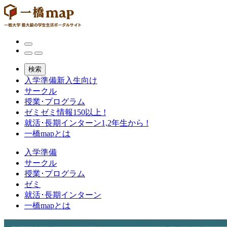
検索
入学準備
新入生向け
サークル
授業･プログラム
ゼミ
ゼミ情報150以上 !
就活･長期インターン
1,2年生から !
一橋mapとは
入学準備
サークル
授業･プログラム
ゼミ
就活･長期インターン
一橋mapとは