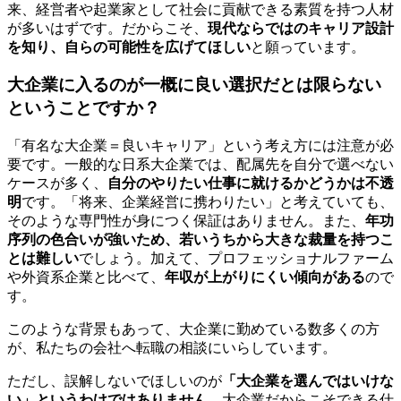
来、経営者や起業家として社会に貢献できる素質を持つ人材
が多いはずです。だからこそ、
現代ならではのキャリア設計
を知り、自らの可能性を広げてほしい
と願っています。
大企業に入るのが一概に良い選択だとは限らない
ということですか？
「有名な大企業＝良いキャリア」という考え方には注意が必
要です。一般的な日系大企業では、配属先を自分で選べない
ケースが多く、
自分のやりたい仕事に就けるかどうかは不透
明
です。「将来、企業経営に携わりたい」と考えていても、
そのような専門性が身につく保証はありません。また、
年功
序列の色合いが強いため、若いうちから大きな裁量を持つこ
とは難しい
でしょう。加えて、プロフェッショナルファーム
や外資系企業と比べて、
年収が上がりにくい傾向がある
ので
す。
このような背景もあって、大企業に勤めている数多くの方
が、私たちの会社へ転職の相談にいらしています。
ただし、誤解しないでほしいのが
「大企業を選んではいけな
い」というわけではありません。
大企業だからこそできる仕