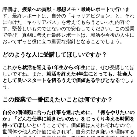
評価は、
授業への貢献・感想メモ・最終レポート
で行いま
す。最終レポートは、自分の「キャリアビジョン」と、それ
に向けた「キャリアパス」を考えてもらうといった内容で
す。堅苦しいものではないので安心してください。この授業
で学び、真剣に考えた最終レポートは、就活や今後の人生に
おいてずっと役に立つ重要な指針となることでしょう。
どのような人に受講してほしいですか？
これから就活を迎える1年生から3年生
には、ぜひ受講してほ
しいですね。また、
就活を終えた4年生にとっても、社会人
として良いスタートを切るうえで価値ある学びとなる
でしょ
う。
この授業で一番伝えたいことは何ですか？
自分の価値観に合った仕事を選ぶために、「何をやりたいの
か」「どんな仕事に就きたいのか」をじっくり考える時間を
持ってほしい
ということです。価値観は人それぞれなので、
世間体や他人の評価に流されず、自分の好き嫌いを理解する