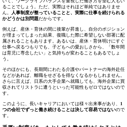
いて、ワークライフバランスを重視した働き方を望む人もい
ることでしょう。ただ、実際はそれほど単純ではありませ
ん。
人事制度が整っていることと、実際に仕事を続けられる
かどうかは別問題
だからです。
例えば、産休・育休の間に後輩が昇進し、自分のポジション
が埋まってしまった結果、復職した際に希望しない部署に配
属されることもあります。あるいは、産休・育休明けにすぐ
仕事へ戻るつもりでも、子どもへの愛おしさから、「数年間
は育児に専念したい」と気持ちが変わることもあるでしょ
う。
そのほかにも、長期間にわたる介護やパートナーの海外赴任
などがあれば、離職をせざるを得なくなるかもしれません。
さらに言えば、日系の大手企業へ就職しても、海外企業に買
収されてリストラに遭うといった可能性もゼロではないので
す。
このように、長いキャリアにおいては様々出来事があり、
1
つの会社でずっと働き続けることは決して容易ではない
ので
す。