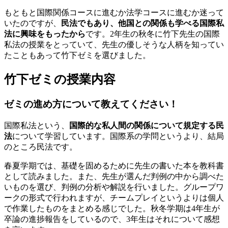
もともと国際関係コースに進むか法学コースに進むか迷って
いたのですが、
民法でもあり、他国との関係も学べる国際私
法に興味をもったから
です。2年生の秋冬に竹下先生の国際
私法の授業をとっていて、先生の優しそうな人柄を知ってい
たこともあって竹下ゼミを選びました。
竹下ゼミの授業内容
ゼミの進め方について教えてください！
国際私法という、
国際的な私人間の関係について規定する民
法
について学習しています。国際系の学問というより、結局
のところ民法です。
春夏学期では、基礎を固めるために先生の書いた本を教科書
として読みました。また、先生が選んだ判例の中から調べた
いものを選び、判例の分析や解説を行いました。グループワ
ークの形式で行われますが、チームプレイというよりは個人
で作業したものをまとめる感じでした。秋冬学期は4年生が
卒論の進捗報告をしているので、3年生はそれについて感想