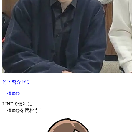
竹下啓介ゼミ
一橋map
LINEで便利に
一橋mapを使おう！