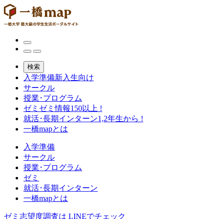
検索
入学準備
新入生向け
サークル
授業･プログラム
ゼミ
ゼミ情報150以上 !
就活･長期インターン
1,2年生から !
一橋mapとは
入学準備
サークル
授業･プログラム
ゼミ
就活･長期インターン
一橋mapとは
ゼミ志望度調査は
LINEでチェック