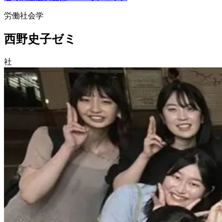
労働社会学
西野史子ゼミ
社