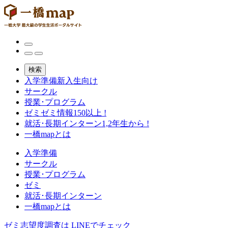
検索
入学準備
新入生向け
サークル
授業･プログラム
ゼミ
ゼミ情報150以上 !
就活･長期インターン
1,2年生から !
一橋mapとは
入学準備
サークル
授業･プログラム
ゼミ
就活･長期インターン
一橋mapとは
ゼミ志望度調査は
LINEでチェック