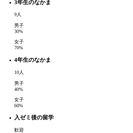
3年生のなかま
9
人
男子
30
%
女子
70
%
4年生のなかま
10
人
男子
40
%
女子
60
%
入ゼミ後の留学
歓迎