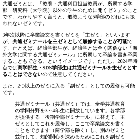
共通ゼミとは、「教養・共通科目担当教員が、所属する学
部・研究科（大学院）以外の学生のために開くゼミ」のこと
です。わかりやすく言うと、般教ような5学部のどれにも扱
われないゼミです。
3年次以降に卒業論文を書くゼミを「主ゼミ」といいます
が、
共通ゼミナールを主ゼミとして履修することが可能
で
す。たとえば、経済学部生が、経済学とは全く関係ない「海
外文学に関する共通ゼミナール」に所属して卒論を書き卒業
することもできる、というイメージです。ただし、2024年時
点では
商学部生・SDS学部生は共通ゼミナールを主ゼミとす
ることはできない
ので注意してください。
また、2つ以上のゼミに入る「副ゼミ」としての履修も可能
です。
共通ゼミナール（共通ゼミ）では、全学共通教育
の学問分野を3～4年生に開放しています。各学部
が提供する「後期学部ゼミナール」に替えて、主
ゼミとしてこれを履修し、ここで卒業論文を書く
こともできます（商学部を除く）し、別のゼミと
並行して、知的関心を深めるためにこれを副ゼミ