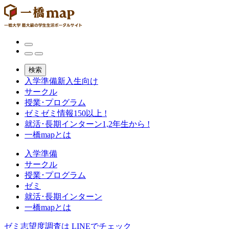
検索
入学準備
新入生向け
サークル
授業･プログラム
ゼミ
ゼミ情報150以上 !
就活･長期インターン
1,2年生から !
一橋mapとは
入学準備
サークル
授業･プログラム
ゼミ
就活･長期インターン
一橋mapとは
ゼミ志望度調査は
LINEでチェック