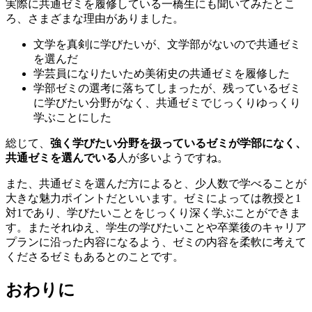
実際に共通ゼミを履修している一橋生にも聞いてみたとこ
ろ、さまざまな理由がありました。
文学を真剣に学びたいが、文学部がないので共通ゼミ
を選んだ
学芸員になりたいため美術史の共通ゼミを履修した
学部ゼミの選考に落ちてしまったが、残っているゼミ
に学びたい分野がなく、共通ゼミでじっくりゆっくり
学ぶことにした
総じて、
強く学びたい分野を扱っているゼミが学部になく、
共通ゼミを選んでいる
人が多いようですね。
また、共通ゼミを選んだ方によると、少人数で学べることが
大きな魅力ポイントだといいます。ゼミによっては教授と1
対1であり、学びたいことをじっくり深く学ぶことができま
す。またそれゆえ、学生の学びたいことや卒業後のキャリア
プランに沿った内容になるよう、ゼミの内容を柔軟に考えて
くださるゼミもあるとのことです。
おわりに