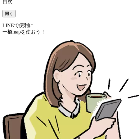
目次
開く
LINEで便利に
一橋mapを使おう！