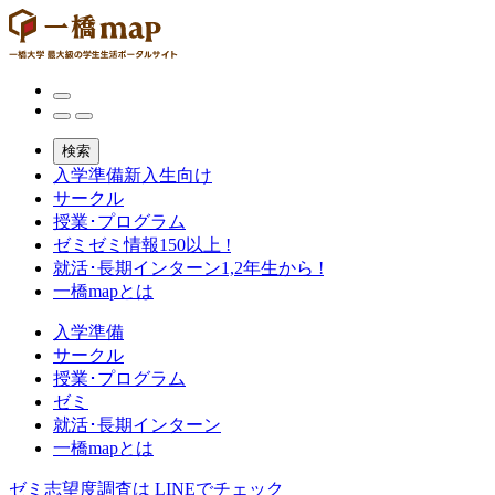
検索
入学準備
新入生向け
サークル
授業･プログラム
ゼミ
ゼミ情報150以上 !
就活･長期インターン
1,2年生から !
一橋mapとは
入学準備
サークル
授業･プログラム
ゼミ
就活･長期インターン
一橋mapとは
ゼミ志望度調査は
LINEでチェック