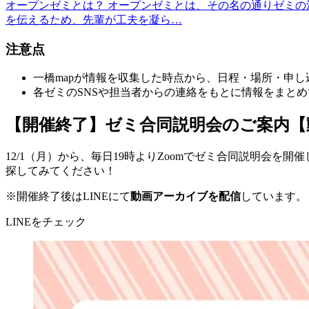
オープンゼミとは？ オープンゼミとは、その名の通りゼミの
を伝えるため、先輩が工夫を凝ら…
注意点
一橋mapが情報を収集した時点から、日程・場所・申
各ゼミのSNSや担当者からの連絡をもとに情報をまと
【開催終了】ゼミ合同説明会のご案内【
12/1（月）から、毎日19時よりZoomでゼミ合同説明会を
探してみてください！
※開催終了後はLINEにて
動画アーカイブを配信
しています。
LINEをチェック