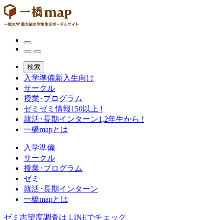
検索
入学準備
新入生向け
サークル
授業･プログラム
ゼミ
ゼミ情報150以上 !
就活･長期インターン
1,2年生から !
一橋mapとは
入学準備
サークル
授業･プログラム
ゼミ
就活･長期インターン
一橋mapとは
ゼミ志望度調査は
LINEでチェック