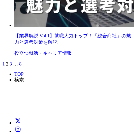
【業界解説 Vol.1】就職人気トップ！「総合商社」の魅
力と選考対策を解説
役立つ就活・キャリア情報
1
2
3
…
8
TOP
検索