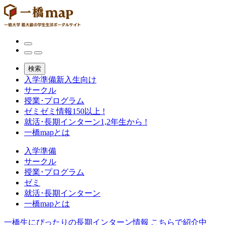
検索
入学準備
新入生向け
サークル
授業･プログラム
ゼミ
ゼミ情報150以上 !
就活･長期インターン
1,2年生から !
一橋mapとは
入学準備
サークル
授業･プログラム
ゼミ
就活･長期インターン
一橋mapとは
一橋生にぴったりの長期インターン情報
こちらで紹介中