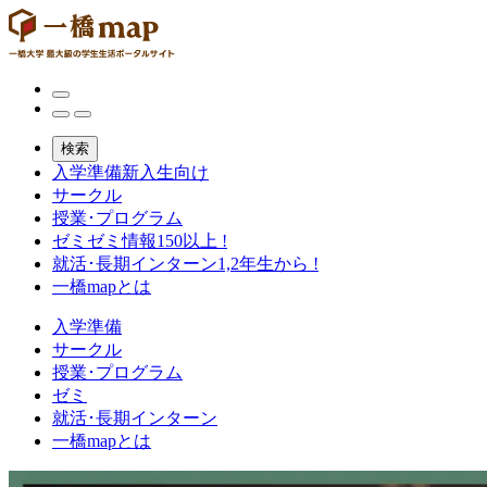
検索
入学準備
新入生向け
サークル
授業･プログラム
ゼミ
ゼミ情報150以上 !
就活･長期インターン
1,2年生から !
一橋mapとは
入学準備
サークル
授業･プログラム
ゼミ
就活･長期インターン
一橋mapとは