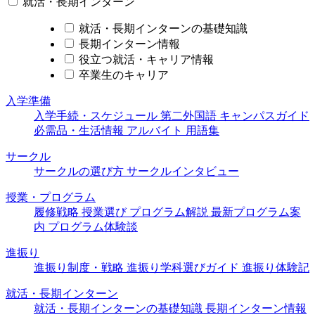
就活・長期インターン
就活・長期インターンの基礎知識
長期インターン情報
役立つ就活・キャリア情報
卒業生のキャリア
入学準備
入学手続・スケジュール
第二外国語
キャンパスガイド
必需品・生活情報
アルバイト
用語集
サークル
サークルの選び方
サークルインタビュー
授業・プログラム
履修戦略
授業選び
プログラム解説
最新プログラム案
内
プログラム体験談
進振り
進振り制度・戦略
進振り学科選びガイド
進振り体験記
就活・長期インターン
就活・長期インターンの基礎知識
長期インターン情報