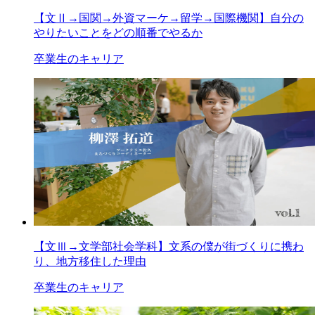
【文Ⅱ→国関→外資マーケ→留学→国際機関】自分の
やりたいことをどの順番でやるか
卒業生のキャリア
【文Ⅲ→文学部社会学科】文系の僕が街づくりに携わ
り、地方移住した理由
卒業生のキャリア