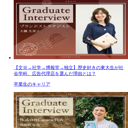
【文Ⅲ→社学→博報堂→独立】歴史好きの東大生が社
会学科、広告代理店を選んだ理由とは？
卒業生のキャリア