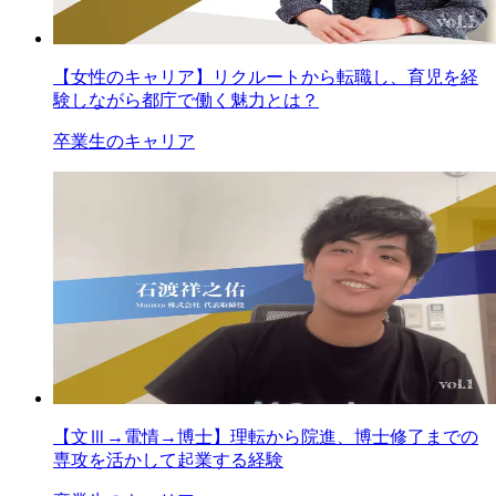
【女性のキャリア】リクルートから転職し、育児を経
験しながら都庁で働く魅力とは？
卒業生のキャリア
【文Ⅲ→電情→博士】理転から院進、博士修了までの
専攻を活かして起業する経験