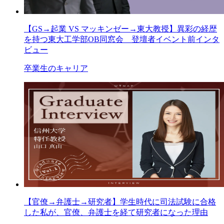
【GS→起業 VS マッキンゼー→東大教授】異彩の経歴
を持つ東大工学部OB同窓会 登壇者イベント前インタ
ビュー
卒業生のキャリア
【官僚→弁護士→研究者】学生時代に司法試験に合格
した私が、官僚、弁護士を経て研究者になった理由