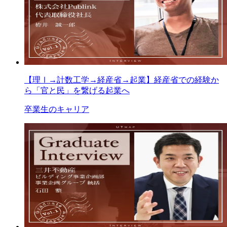
【理Ⅰ→計数工学→経産省→起業】経産省での経験か
ら「官と民」を繋げる起業へ
卒業生のキャリア