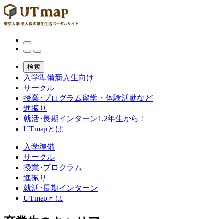
検索
入学準備
新入生向け
サークル
授業･プログラム
留学・体験活動など
進振り
就活･長期インターン
1,2年生から !
UTmapとは
入学準備
サークル
授業･プログラム
進振り
就活･長期インターン
UTmapとは