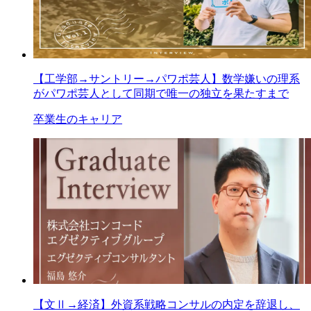
【工学部→サントリー→パワポ芸人】数学嫌いの理系
がパワポ芸人として同期で唯一の独立を果たすまで
卒業生のキャリア
【文Ⅱ→経済】外資系戦略コンサルの内定を辞退し、