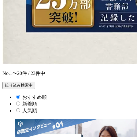
No.
1〜20
件 / 23件中
絞り込み検索中
おすすめ順
新着順
人気順