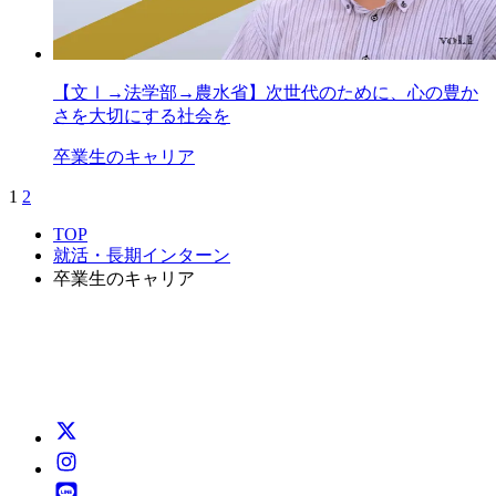
【文Ⅰ→法学部→農水省】次世代のために、心の豊か
さを大切にする社会を
卒業生のキャリア
1
2
TOP
就活・長期インターン
卒業生のキャリア