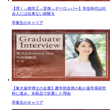
【理Ⅰ→都市工→官僚→デベロッパー】学生時代は社
会人には出来ない経験を
卒業生のキャリア
【東大薬学博士の企業】農学部首席の私が薬学系研究
科に進み、化粧品で起業した理由
卒業生のキャリア