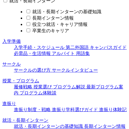
就活・長期インターン
就活・長期インターンの基礎知識
長期インターン情報
役立つ就活・キャリア情報
卒業生のキャリア
入学準備
入学手続・スケジュール
第二外国語
キャンパスガイド
必需品・生活情報
アルバイト
用語集
サークル
サークルの選び方
サークルインタビュー
授業・プログラム
履修戦略
授業選び
プログラム解説
最新プログラム案
内
プログラム体験談
進振り
進振り制度・戦略
進振り学科選びガイド
進振り体験記
就活・長期インターン
就活・長期インターンの基礎知識
長期インターン情報