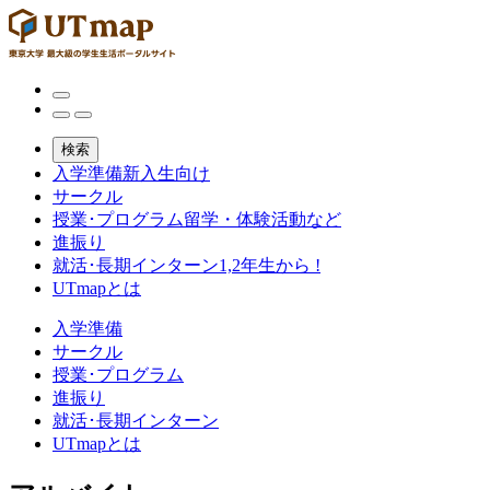
検索
入学準備
新入生向け
サークル
授業･プログラム
留学・体験活動など
進振り
就活･長期インターン
1,2年生から !
UTmapとは
入学準備
サークル
授業･プログラム
進振り
就活･長期インターン
UTmapとは