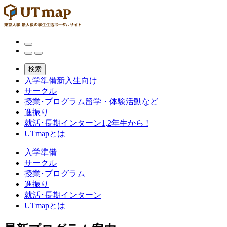
検索
入学準備
新入生向け
サークル
授業･プログラム
留学・体験活動など
進振り
就活･長期インターン
1,2年生から !
UTmapとは
入学準備
サークル
授業･プログラム
進振り
就活･長期インターン
UTmapとは