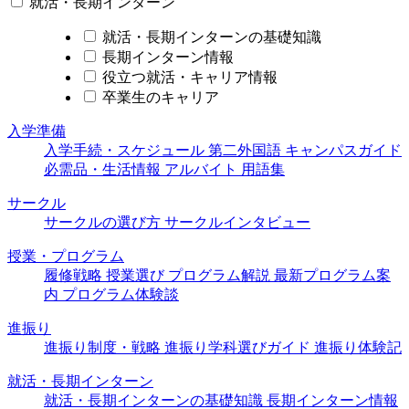
就活・長期インターン
就活・長期インターンの基礎知識
長期インターン情報
役立つ就活・キャリア情報
卒業生のキャリア
入学準備
入学手続・スケジュール
第二外国語
キャンパスガイド
必需品・生活情報
アルバイト
用語集
サークル
サークルの選び方
サークルインタビュー
授業・プログラム
履修戦略
授業選び
プログラム解説
最新プログラム案
内
プログラム体験談
進振り
進振り制度・戦略
進振り学科選びガイド
進振り体験記
就活・長期インターン
就活・長期インターンの基礎知識
長期インターン情報