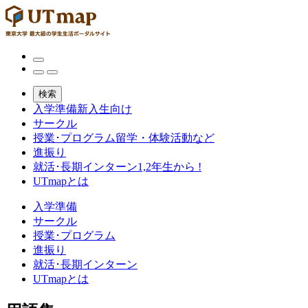
検索
入学準備
新入生向け
サークル
授業･プログラム
留学・体験活動など
進振り
就活･長期インターン
1,2年生から !
UTmapとは
入学準備
サークル
授業･プログラム
進振り
就活･長期インターン
UTmapとは