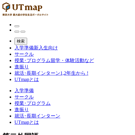
検索
入学準備
新入生向け
サークル
授業･プログラム
留学・体験活動など
進振り
就活･長期インターン
1,2年生から !
UTmapとは
入学準備
サークル
授業･プログラム
進振り
就活･長期インターン
UTmapとは