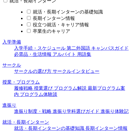
就活・長期インターン
就活・長期インターンの基礎知識
長期インターン情報
役立つ就活・キャリア情報
卒業生のキャリア
入学準備
入学手続・スケジュール
第二外国語
キャンパスガイド
必需品・生活情報
アルバイト
用語集
サークル
サークルの選び方
サークルインタビュー
授業・プログラム
履修戦略
授業選び
プログラム解説
最新プログラム案
内
プログラム体験談
進振り
進振り制度・戦略
進振り学科選びガイド
進振り体験記
就活・長期インターン
就活・長期インターンの基礎知識
長期インターン情報