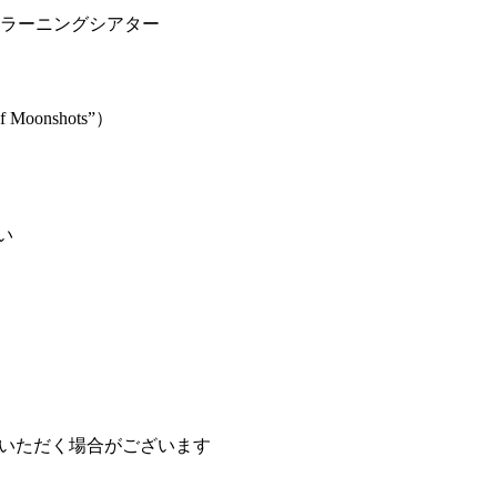
武ラーニングシアター
 Moonshots”）
い
ていただく場合がございます