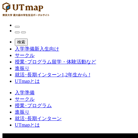
検索
入学準備
新入生向け
サークル
授業･プログラム
留学・体験活動など
進振り
就活･長期インターン
1,2年生から !
UTmapとは
入学準備
サークル
授業･プログラム
進振り
就活･長期インターン
UTmapとは