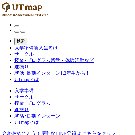
検索
入学準備
新入生向け
サークル
授業･プログラム
留学・体験活動など
進振り
就活･長期インターン
1,2年生から !
UTmapとは
入学準備
サークル
授業･プログラム
進振り
就活･長期インターン
UTmapとは
合格おめでとう！便利なLINE登録は
こちらをタップ